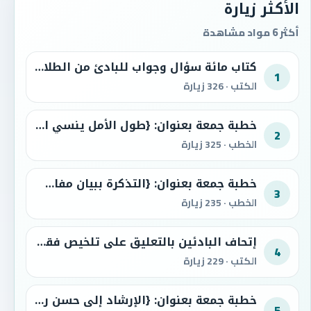
الأكثر زيارة
أكثر 6 مواد مشاهدة
كتاب مائة سؤال وجواب للبادئ من الطلاب في العقيدة والصلاة والسيرة والآداب
1
الكتب · 326 زيارة
خطبة جمعة بعنوان: {طول الأمل ينسي الآخرة ويلهي عن العمل}
2
الخطب · 325 زيارة
خطبة جمعة بعنوان: {التذكرة ببيان مفاسد مشاهدة المباريات ولعب الكرة}
3
الخطب · 235 زيارة
إتحاف البادئين بالتعليق على تلخيص فقه الفرائض للعثيمين
4
الكتب · 229 زيارة
خطبة جمعة بعنوان: {الإرشاد إلى حسن رعاية الأهل والأولاد}
5