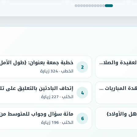
كتاب مائة سؤال وجواب للبادئ من الطلاب في العقيدة والصلاة والسيرة والآداب
2
الخطب · 324 زيارة
خطبة جمعة بعنوان: {التذكرة ببيان مفاسد مشاهدة المباريات ولعب الكرة}
إتحاف البادئين بالتعليق على ت
4
الكتب · 227 زيارة
هل والأولاد}
مائة سؤال وجواب للمتوسط من 
6
الكتب · 196 زيارة