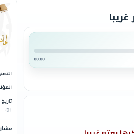
غريبا
00:00
التصن
المؤل
تاريخ 
01)
مشارك
ها يعتبر غريبا