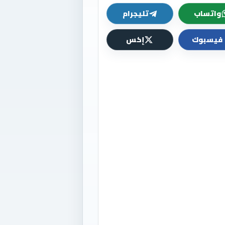
واتساب
تليجرام
فيسبوك
إكس